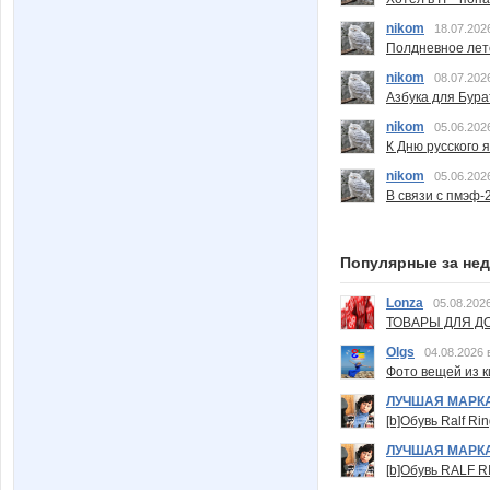
nikom
18.07.202
Полдневное лет
nikom
08.07.202
Азбука для Бура
nikom
05.06.202
К Дню русского 
nikom
05.06.202
В связи с пмэф-
Популярные за не
Lonza
05.08.2026
ТОВАРЫ ДЛЯ ДО
Olgs
04.08.2026 
Фото вещей из ки
ЛУЧШАЯ МАРК
[b]Обувь Ralf Ri
ЛУЧШАЯ МАРК
[b]Обувь RALF RI