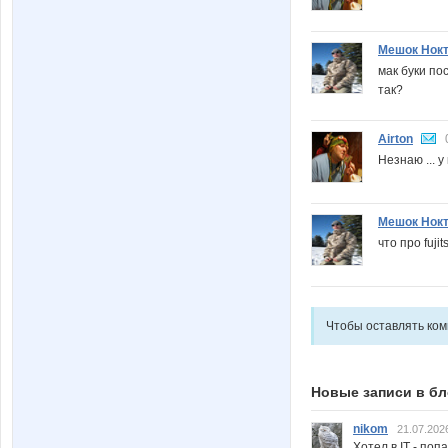
Мешок Нок
мак буки по
так?
Airton
Незнаю ... 
Мешок Нок
что про fuji
Чтобы оставлять ко
Новые записи в бл
nikom
21.07.202
Хотел в IT - поп