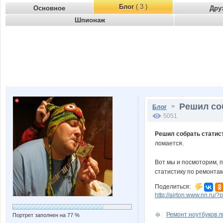
Блог
( 3 )
Основное
Дру
Шпионаж
Решил соб
>
Блог
5051
Решил собрать статис
ломается.
Вот мы и посмоторим, п
статистику по ремонта
Поделиться:
http://airton.www.nn.ru/
Ремонт ноутбуков л
Портрет заполнен на 77 %