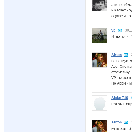
а по нетбук
и насчёт но
случае чего.
vp
30.1
И где пункт 
Airton
по нетбукам
Acer One на
статистику 
VP - можешь
По Apple - 
Aleks 719
msi бы в опр
Airton
не влазит :