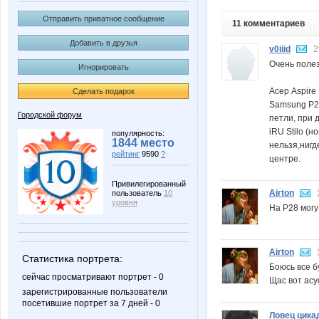
Отправить приватное сообщение
11 комментариев
Добавить в друзья
v0iiid
2
Очень полез
Игнорировать
Асер Aspire 
Сделать подарок
Samsung P28
Городской форум
петли, при 
iRU Stilo (
популярность:
1844 место
нельзя,нигд
рейтинг
9590
?
центре.
Привилегированный
Airton
пользователь
10
уровня
На P28 могу
Airton
Статистика портрета:
Боюсь все б
сейчас просматривают портрет - 0
Щас вот асу
зарегистрированные пользователи
посетившие портрет за 7 дней - 0
Ловец цика